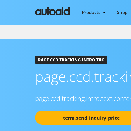
Products
Shop
PAGE.CCD.TRACKING.INTRO.TAG
page.ccd.trackin
page.ccd.tracking.intro.text.conte
term.send_inquiry_price