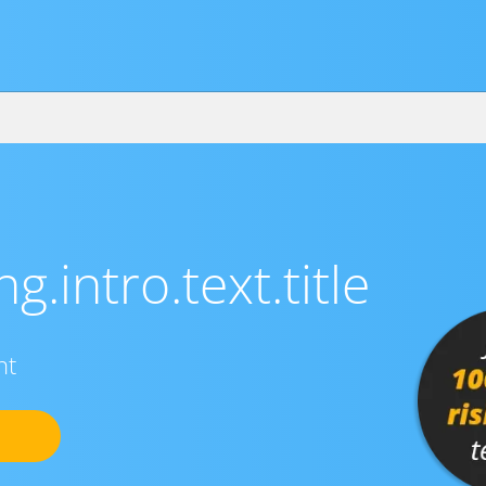
g.intro.text.title
nt