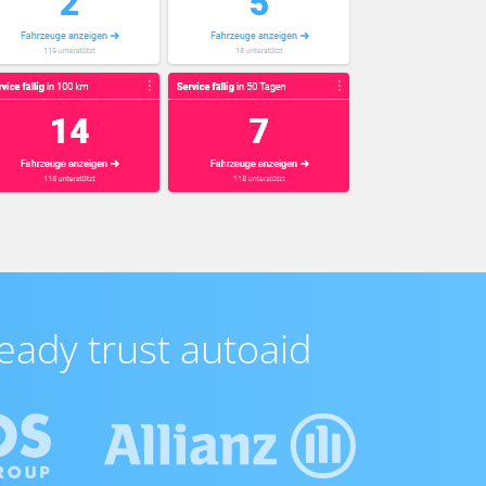
eady trust autoaid